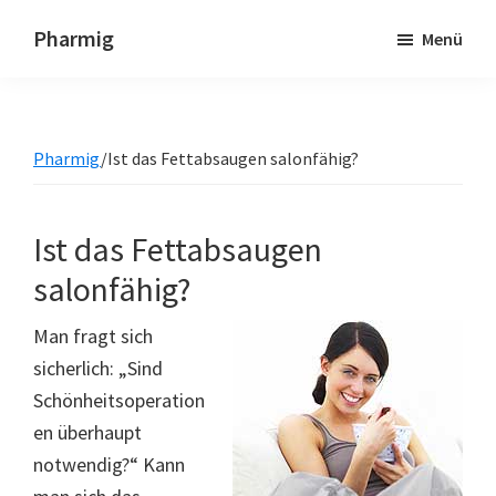
Zum
Zur
Pharmig
Menü
Inhalt
Seitenspalte
Die
springen
springen
Fettabsaugung
im
Pharmig
/Ist das Fettabsaugen salonfähig?
Überblick
Ist das Fettabsaugen
salonfähig?
Man fragt sich
sicherlich: „Sind
Schönheitsoperation
en überhaupt
notwendig?“ Kann